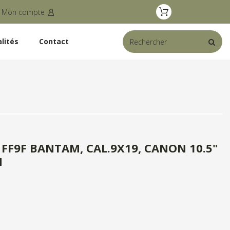
Mon compte
lités
Contact
 FF9F BANTAM, CAL.9X19, CANON 10.5"
N