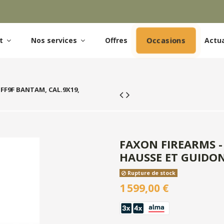
Occasions
et
Nos services
Offres
Actua
 FF9F BANTAM, CAL.9X19,
FAXON FIREARMS -
HAUSSE ET GUIDO
Rupture de stock
1 599,00 €